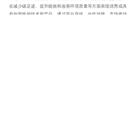
在减少碳足迹、提升能效和改善环境质量等方面表现优秀或具
有创新性的技术和产品。通过平台宣传、合作对接、市场推动
及示范项目等多种方式，我们帮助这些技术和产品降低市场障
碍，实现更广泛的应用，加速全球向可持续发展模式的转型。
加强地区间合作：
气候变化是全球性挑战，需要全球范围内的协同应对。我们特
别关注加强不同地区之间的合作，促进技术、知识和资源的共
享。我们积极推动发达国家与发展中国家之间的合作，确保在
不同经济和社会背景下，气候解决方案能够得到有效实施。通
过国际合作，我们支持各地区根据自身特点实施适宜的气候解
决方案，同时促进全球范围内的气候技术及方案分享和能力建
设。