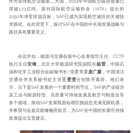
作为全球航空运输第二大国，2024年中国航空碳排放量已
突破1.23亿吨。面对国际航空运输协会（IATA）提出的
2050年净零排放目标，SAF已成为实现航空减排的关键技
术路径。在此背景下，探讨SAF在中国的中长期发展战略与
路径具有重要意义。
会议伊始，能源与交通创新中心名誉指导主任、CCTP
执行主任
安锋
，北京大学能源研究院副院长
杨雷
，中国石
油和化学工业联合会副秘书长/党委常委
庞广廉
，中国清洁
交通伙伴关系秘书处主管
王雯雯
分别致开幕辞。他们表
示，当下是SAF发展的一个重要时间节点，SAF的产业链涉
及工业与能源转型、高质量可持续发展及航空与制造业等
多个领域，推动SAF发展既面临艰巨挑战也充满无限机遇，
并希望与会嘉宾能够畅所欲言，为SAF在中国的长期可持续
发展提出宝贵建议。