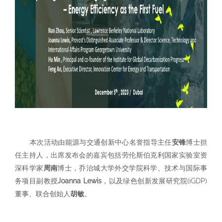
本次活动由
能源与交通创新中心名誉指导主任
安锋
博士担
任主持人，出席发布会的嘉宾包括劳伦斯伯克利国家实验室资
深科学家
周南
博士，乔治城大学外交学院科学、技术与国际事
务项目副教授
Joanna Lewis
，以及绿色创新发展研究院(iGDP)
董事、联合创始人
胡敏
。