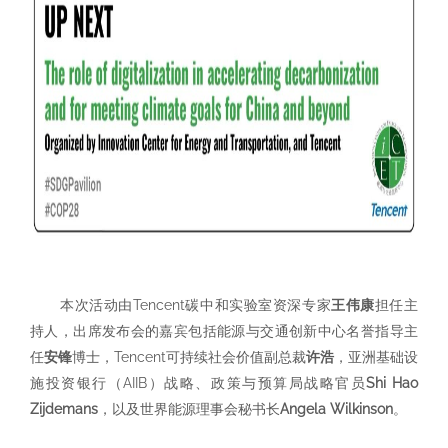
本次活动由Tencent碳中和实验室资深专家
王伟康
担任主
持人，出席发布会的嘉宾包括
能源与交通创新中心名誉指导主
任
安锋
博士，Tencent可持续社会价值副总裁
许浩
，亚洲基础设
施投资银行（AIIB）战略、政策与预算局战略官员
Shi Hao
Zijdemans
，以及世界能源理事会秘书长
Angela Wilkinson
。