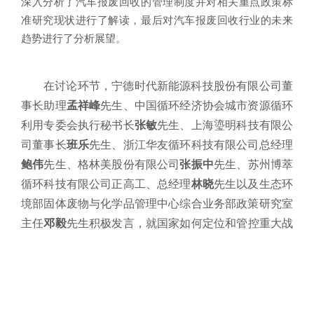
深入分析了汽车报废回收的管理制度并对相关重点政策标
准研究现状进行了解读，最后对汽车报废回收行业的未来
趋势进行了分析展望。
在讨论环节，宁德时代新能源科技股份有限公司董
事长助理
孟祥峰
先生、中国循环经济协会城市资源循环
利用专委会执行秘书长
张敏
先生、上海瑬明科技有限公
司董事长
班乐
先生、浙江华友循环科技有限公司总经理
鲍伟
先生、格林美股份有限公司
张振中
先生、苏州博萃
循环科技有限公司正高工、总经理
林晓
先生以及生态环
境部固体废物与化学品管理中心综合业务部政策研究室
主任
邓毅
先生积极发言，就国家如何定位和管控重大战
略资源，汽车行业如何推动设定电池及材料回收率的目
标，电池生产企业是否需要推出明确的再生材料使用比
例目标，如何平衡梯次利用对原材料的锁定效应及供需
变化带来的减排效益，以及当前资源能否保障未来2035