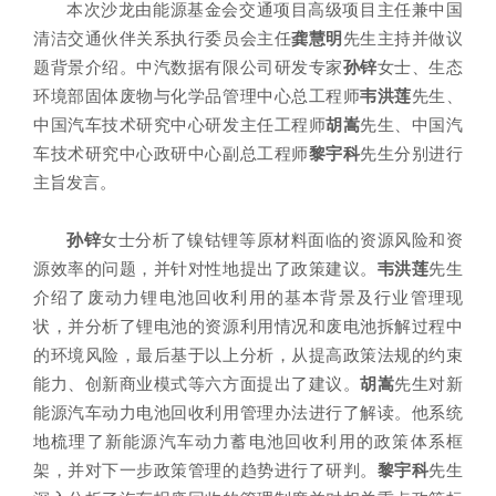
本次沙龙由能源基金会交通项目高级项目主任兼中国
清洁交通伙伴关系执行委员会主任
龚慧明
先生主持并做议
题背景介绍。中汽数据有限公司研发专家
孙锌
女士、生态
环境部固体废物与化学品管理中心总工程师
韦洪莲
先生、
中国汽车技术研究中心研发主任工程师
胡嵩
先生、中国汽
车技术研究中心政研中心副总工程师
黎宇科
先生分别进行
主旨发言。
孙锌
女士分析了镍钴锂等原材料面临的资源风险和资
源效率的问题，并针对性地提出了政策建议。
韦洪莲
先生
介绍了废动力锂电池回收利用的基本背景及行业管理现
状，并分析了锂电池的资源利用情况和废电池拆解过程中
的环境风险，最后基于以上分析，从提高政策法规的约束
能力、创新商业模式等六方面提出了建议。
胡嵩
先生对新
能源汽车动力电池回收利用管理办法进行了解读。他系统
地梳理了新能源汽车动力蓄电池回收利用的政策体系框
架，并对下一步政策管理的趋势进行了研判。
黎宇科
先生