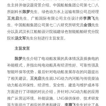
生主持并做议题背景介绍。中国船舶集团公司第七〇八
所副科长
陈梦
先生、绿色动力水上运输有限公司总经理
王光启
先生、广船国际有限公司主任设计师
李腾飞
先
生、中国船舶集团公司第七〇八研究所研究员
金强
先生
分以及武汉长江船舶设计院福建绿色智能船舶研究分院
院长
汤文军
先生分别进行主旨发言。
主旨发言
陈梦
先生介绍了电动船发展的具体情况及插换电的
补能模式，并指出纯电动船具有经济性好、可靠性强及
智能环保等优势，最后针对电动船发展存在的问题提出
了相关建议。
王光启
先生就LNG动力内河船与传统柴油
动力船在环保性、经济性、安全性、建造与维护成本等
方面进行了详细的对比介绍，并针对LNG动力船的应用
推广从营运环境、补能设施、LNG保供保价、技术研发
等方面提出了相应的思考和建议。
李腾飞
先生对比了各