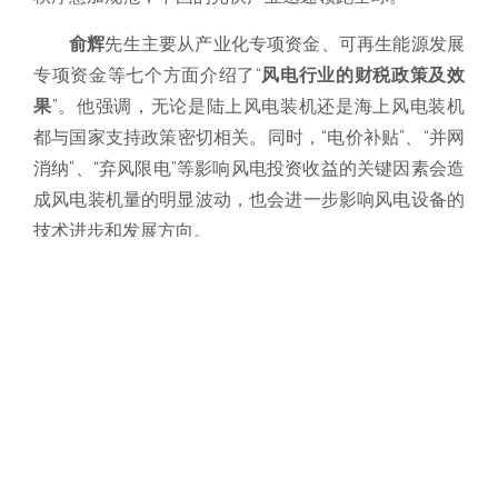
俞辉
先生主要从产业化专项资金、可再生能源发展
专项资金等七个方面介绍了“
风电行业的财税政策及效
果
”。他强调，无论是陆上风电装机还是海上风电装机
都与国家支持政策密切相关。同时，“电价补贴”、“并网
消纳”、“弃风限电”等影响风电投资收益的关键因素会造
成风电装机量的明显波动，也会进一步影响风电设备的
技术进步和发展方向。
刘斌
先生主旨演讲的题目是“
新能源汽车的财税激
励政策及效益
”。他细致地梳理了新能源汽车购置补贴
政策和税收优惠政策的发展历程并分析了新能源汽车财
税政策的实施效果。他提到，在购置补贴、税收优惠、
积分管理等政策体系支持下，新能源汽车市场规模、技
术水平等大幅提升。
岳鹏
先生以“
新能源电力企业和新能源汽车如何参