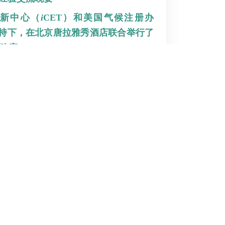
创新中心（
i
CET）和美国气候注册办
支持下，在北京唐拉雅秀酒店联合举行了
晚宴”。
际能源署发表演讲
裁兼名誉指导主任安锋博士受经济合作与
加了在巴黎举办的“MRV和碳市场研
各国碳市场经验小节中介绍了iCET所