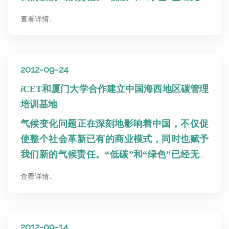
停留在口号上，我们必须行动起来！在这种背
查看详情…
景下，作为推动低碳经济及可持续发展的智库
机构，能源与交通创新中心携手在国际专业机
构——温室气体管理研究院（GHGMI）、国
2012-09-24
内国家“211工程”和“985工程”重点建设的高水
平大学——厦门大学，在厦门设立海西地区培
i
CET和厦门大学合作建立中国海西地区碳管理
训基地，隆重推出“碳管理与碳数据建设高级
培训基地
国际证书培训课程”。通过这一课程，学员可
气候变化问题正在深刻地影响着中国，不仅促
以深入学习碳核算、碳审核及碳管理的技能，
使整个社会革新已有的商业模式，同时也赋予
了解碳交易和碳市场，并为通过考试的学员搭
我们新的气候责任。“低碳”和“绿色”已经无法
建全球从业人员的交流网络。
停留在口号上，我们必须行动起来！在这种背
查看详情…
景下，作为推动低碳经济及可持续发展的智库
机构，能源与交通创新中心携手国际专业机构
―美国温室气体管理研究院（GHGMI）、国
2012-09-14