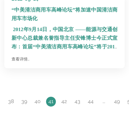
内国家“211工程”和“985工程”重点建设大学―
厦门大学及碳市场领域内的知名学者及资深专
“中美清洁商用车高峰论坛”将加速中国清洁商
家，在厦门大学设立海西地区碳管理培训基
用车市场化
地，隆重推出“碳管理与碳数据建设高级国际
2012年9月14日，中国北京 ——能源与交通创
证书培训课程”。
新中心总裁兼名誉指导主任安锋博士今正式宣
布：首届“中美清洁商用车高峰论坛”将于2012
年10月30日 至2012年11月1日在北京隆重召
查看详情…
开，这是中美首次以清洁商用车技术与市场合
作的主题论坛。去年，美国能源部国际贸易管
理局向清洁交通技术领先联盟机构CALSTART
授予资助，并启动“中美清洁商用车合作项
目”，协助美国卡车、巴士等商用车清洁技术
38
39
40
41
42
43
44
...
49
企业与中国相关企业建立合作伙伴关系，以推
动中国清洁中重型商用汽车的市场化，提高清
洁商用车的保有量及使用量。