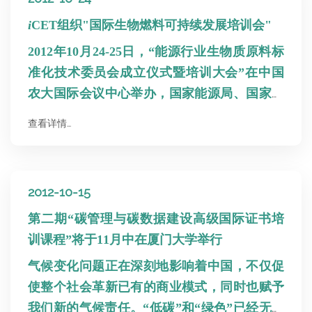
副大使王晓岷和中国工信部装备司司长张相木
在会议上表示，该论坛是中美商用车实现合作
i
CET组织"国际生物燃料可持续发展培训会"
的良好开端。
2012年10月24-25日，“能源行业生物质原料标
准化技术委员会成立仪式暨培训大会”在中国
农大国际会议中心举办，国家能源局、国家林
业局、国资委、农业部、教育部、北京林业大
查看详情…
学、中粮集团等单位均派人出席并发表了重要
讲话。
i
CET低碳交通项目官员康利平女士被聘
为“能源行业非粮生物质原料标准化技术委员
2012-10-15
会”和“能源行业生物液体燃料转化标准化技术
委员会”委员。
第二期“碳管理与碳数据建设高级国际证书培
训课程”将于11月中在厦门大学举行
气候变化问题正在深刻地影响着中国，不仅促
使整个社会革新已有的商业模式，同时也赋予
我们新的气候责任。“低碳”和“绿色”已经无法